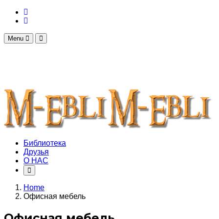
Menu
Библиотека
Друзья
О НАС
Home
Офисная мебель
Офисная мебель