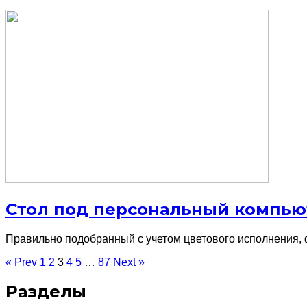
Стол под персональный компью
Правильно подобранный с учетом цветового исполнения, 
« Prev
1
2
3
4
5
…
87
Next »
Разделы